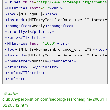
<urlset
xmlns
=
"http://www.sitemaps.org/schemas/
<MTEntries
lastn
=
"1"
><url>
<loc>
<$MTBlogURL$>
</loc>
<lastmod>
<$MTEntryModifiedDate utc="1" format="
<changefreq>
weekly
</changefreq>
<priority>
1
</priority>
</url></MTEntries>
<MTEntries
lastn
=
"1000"
><url>
<loc>
<$MTEntryPermalink encode_xml="1"$>
</loc>
<lastmod>
<$MTEntryModifiedDate utc="1" format="
<changefreq>
monthly
</changefreq>
<priority>
0.5
</priority>
</url></MTEntries>
</urlset>
http://e-
club3.hyperposition.com/seoblog/searchengine/2006111
6220542.html