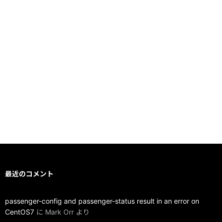
最近のコメント
passenger-config and passenger-status result in an error on
CentOS7
に
Mark Orr
より