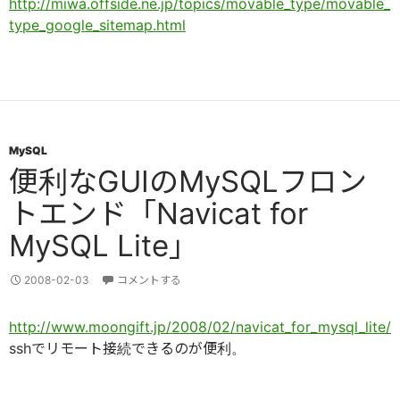
http://miwa.offside.ne.jp/topics/movable_type/movable_
type_google_sitemap.html
MySQL
便利なGUIのMySQLフロン
トエンド「Navicat for
MySQL Lite」
2008-02-03
コメントする
http://www.moongift.jp/2008/02/navicat_for_mysql_lite/
sshでリモート接続できるのが便利。