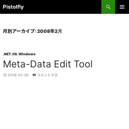
コ
検
Pistolfly
ン
索
テ
メインメ
ニュー
ン
ツ
月別アーカイブ: 2008年2月
へ
ス
キ
.NET
,
IIS
,
Windows
ッ
Meta-Data Edit Tool
プ
2008-02-29
コメントする