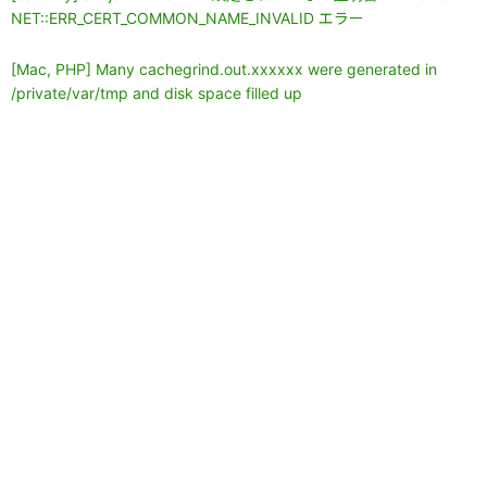
NET::ERR_CERT_COMMON_NAME_INVALID エラー
[Mac, PHP] Many cachegrind.out.xxxxxx were generated in
/private/var/tmp and disk space filled up