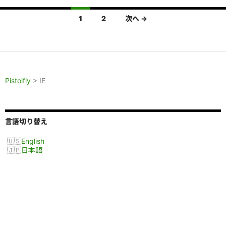
投
1
2
次へ →
稿
ナ
ビ
Pistolfly
>
IE
ゲ
ー
シ
言語切り替え
ョ
English
日本語
ン