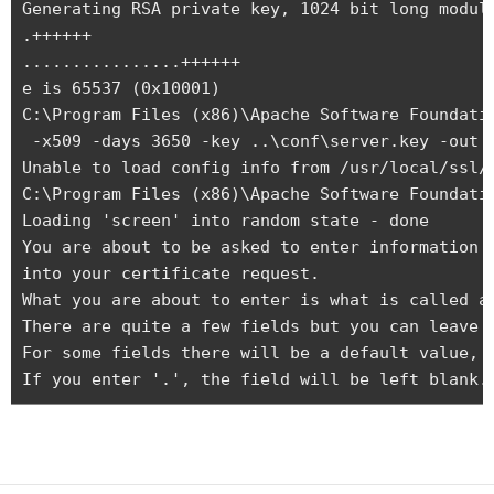
Generating RSA private key, 1024 bit long modulu
.++++++

................++++++

e is 65537 (0x10001)

C:\Program Files (x86)\Apache Software Foundatio
 -x509 -days 3650 -key ..\conf\server.key -out .
Unable to load config info from /usr/local/ssl/o
C:\Program Files (x86)\Apache Software Foundati
Loading 'screen' into random state - done

You are about to be asked to enter information t
into your certificate request.

What you are about to enter is what is called a 
There are quite a few fields but you can leave s
For some fields there will be a default value,
