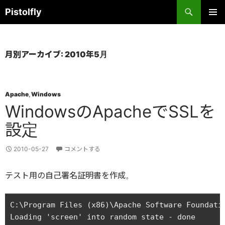
コ
検
Pistolfly
ン
索
テ
メインメ
ニュー
ン
ツ
月別アーカイブ: 2010年5月
へ
ス
キ
Apache
,
Windows
ッ
WindowsのApacheでSSLを
プ
設定
2010-05-27
コメントする
テスト用の自己署名証明書を作成。
C:\Program Files (x86)\Apache Software Foundatio
Loading 'screen' into random state - done
