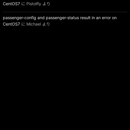
CentOS7
に
Pistolfly
より
passenger-config and passenger-status result in an error on
CentOS7
に
Michael
より