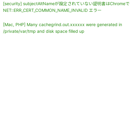
[security] subjectAltNameが設定されていない証明書はChromeで
NET::ERR_CERT_COMMON_NAME_INVALID エラー
[Mac, PHP] Many cachegrind.out.xxxxxx were generated in
/private/var/tmp and disk space filled up