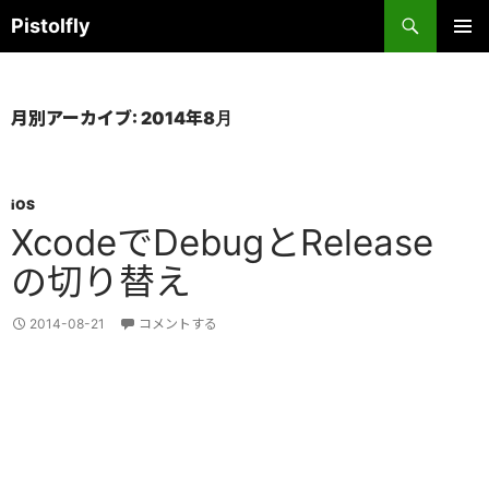
コ
検
Pistolfly
ン
索
テ
メインメ
ニュー
ン
ツ
月別アーカイブ: 2014年8月
へ
ス
キ
iOS
ッ
XcodeでDebugとRelease
プ
の切り替え
2014-08-21
コメントする