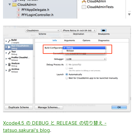
Xcode4.5 の DEBUG と RELEASE の切り替え -
tatsuo.sakurai's blog
.