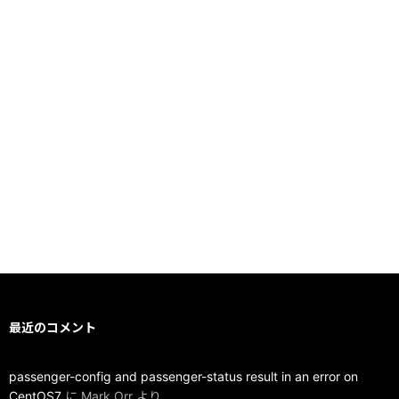
最近のコメント
passenger-config and passenger-status result in an error on
CentOS7
に
Mark Orr
より