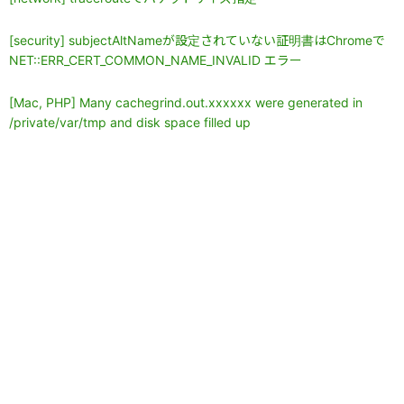
[security] subjectAltNameが設定されていない証明書はChromeで
NET::ERR_CERT_COMMON_NAME_INVALID エラー
[Mac, PHP] Many cachegrind.out.xxxxxx were generated in
/private/var/tmp and disk space filled up