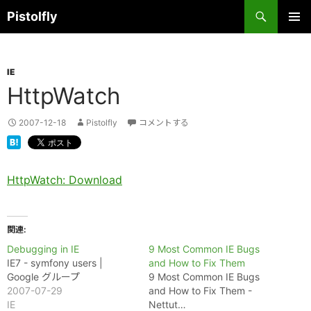
コ
検
Pistolfly
ン
索
テ
メインメ
ニュー
ン
IE
ツ
HttpWatch
へ
ス
キ
2007-12-18
Pistolfly
コメントする
ッ
プ
HttpWatch: Download
関連
Debugging in IE
9 Most Common IE Bugs
IE7 - symfony users |
and How to Fix Them
Google グループ
9 Most Common IE Bugs
2007-07-29
and How to Fix Them -
IE
Nettut…