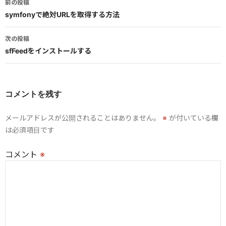
前の投稿
稿
symfonyで絶対URLを取得する方法
ナ
次の投稿
ビ
sfFeedをインストールする
ゲ
ー
コメントを残す
シ
メールアドレスが公開されることはありません。
※
が付いている欄
ョ
は必須項目です
ン
コメント
※