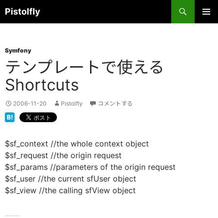
コ
検
Pistolfly
ン
索
テ
メインメ
ニュー
ン
Symfony
ツ
テンプレートで使える
へ
ス
Shortcuts
キ
ッ
2006-11-20
Pistolfly
コメントする
プ
$sf_context //the whole context object
$sf_request //the origin request
$sf_params //parameters of the origin request
$sf_user //the current sfUser object
$sf_view //the calling sfView object