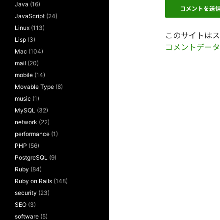
Java
(16)
JavaScript
(24)
Linux
(113)
このサイトはスパ
Lisp
(3)
コメントデータ
Mac
(104)
mail
(20)
mobile
(14)
Movable Type
(8)
music
(1)
MySQL
(32)
network
(22)
performance
(1)
PHP
(56)
PostgreSQL
(9)
Ruby
(84)
Ruby on Rails
(148)
security
(23)
SEO
(3)
software
(5)