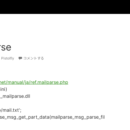
rse
Pistolfly
コメントする
.net/manual/ja/ref.mailparse.php
ini)
mailparse.dll
mail.txt';
arse_msg_get_part_data(mailparse_msg_parse_fil