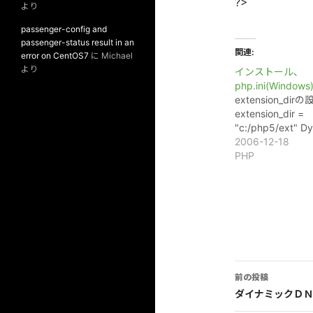
?>
より
passenger-config and
passenger-status result in an
関連
error on CentOS7
に
Michael
より
インストール、
php.ini(Windows
extension_dirの
extension_dir =
"c:/php5/ext" D
2006-12-18
PHP
投
前の投稿
稿
ダイナミックＤＮ