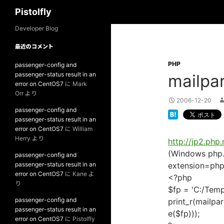
検
Pistolfly
索
コ
Developer Blog
ン
最近のコメント
テ
PHP
ン
passenger-config and
passenger-status result in an
mailpa
ツ
error on CentOS7
に
Mark
へ
Orr
より
ス
2006-12-20
passenger-config and
キ
passenger-status result in an
ッ
error on CentOS7
に
William
プ
Herry
より
http://jp2.php
(Windows php.
passenger-config and
passenger-status result in an
extension=php_
error on CentOS7
に
Kane
よ
<?php
り
$fp = 'C:/Temp/
passenger-config and
print_r(mailp
passenger-status result in an
e($fp)));
error on CentOS7
に
Pistolfly