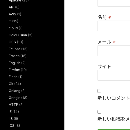
Apache
(23)
API
(6)
AWS
(1)
名前
※
C
(15)
cloud
(1)
ColdFusion
(3)
メール
※
CSS
(13)
Eclipse
(13)
Emacs
(16)
English
(2)
サイト
Firefox
(19)
Flash
(1)
Git
(24)
Golang
(2)
新しいコメント
Google
(18)
HTTP
(2)
IE
(14)
新しい投稿をメ
IIS
(6)
iOS
(3)