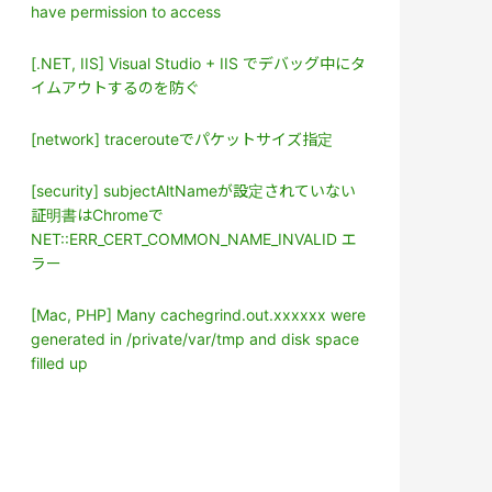
have permission to access
[.NET, IIS] Visual Studio + IIS でデバッグ中にタ
イムアウトするのを防ぐ
[network] tracerouteでパケットサイズ指定
[security] subjectAltNameが設定されていない
証明書はChromeで
NET::ERR_CERT_COMMON_NAME_INVALID エ
ラー
[Mac, PHP] Many cachegrind.out.xxxxxx were
generated in /private/var/tmp and disk space
filled up