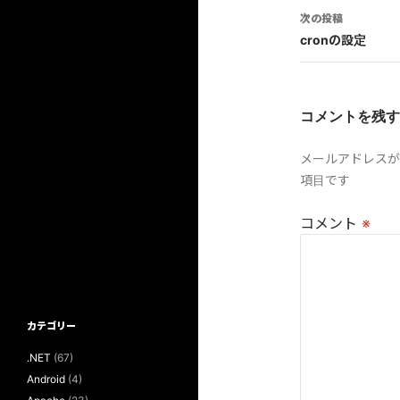
ナ
次の投稿
ビ
cronの設定
ゲ
ー
コメントを残す
シ
メールアドレスが
ョ
項目です
ン
コメント
※
カテゴリー
.NET
(67)
Android
(4)