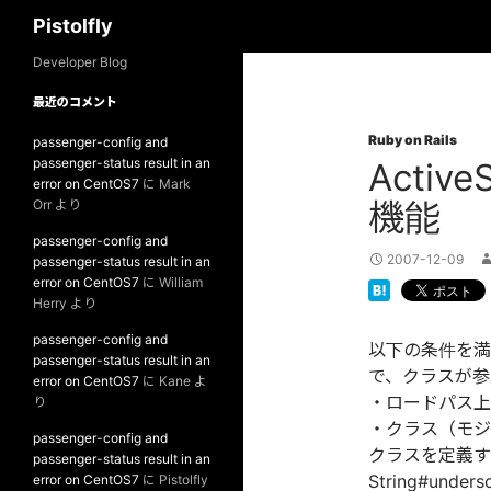
検
Pistolfly
索
コ
Developer Blog
ン
最近のコメント
テ
Ruby on Rails
ン
passenger-config and
passenger-status result in an
Acti
ツ
error on CentOS7
に
Mark
へ
機能
Orr
より
ス
passenger-config and
キ
2007-12-09
passenger-status result in an
ッ
error on CentOS7
に
William
プ
Herry
より
passenger-config and
以下の条件を満
passenger-status result in an
で、クラスが参
error on CentOS7
に
Kane
よ
・ロードパス上
り
・クラス（モジ
passenger-config and
クラスを定義する
passenger-status result in an
String#under
error on CentOS7
に
Pistolfly