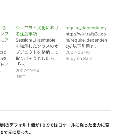
から
シリアライズ化におけ
require_dependency
ンブ
る注意事項
http://wiki.rails2u.co
にア
SessionにHashtable
m/require_dependen
を継承したクラスのオ
cy/ 以下引用 r…
zzz
ブジェクトを格納して
2007-06-16
inを
取り出そうとしたら、
Ruby on Rails
トア
「～…
…
2007-11-24
.NET
と時刻のデフォルト値が1.0.9ではロケールに従った出力に変
.10で元に戻った。