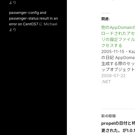
より
passenger-config and
passenger-status result in an
関連
error on CentOS7
に
Michael
他のAppDomain
より
ロードされたアセ
リの設定ファイル
クセスする
2005-11-15 - Ka
の日記 AppDoma
生成する際のセッ
ップオブジェクト
2008-07-22
.NET
投
前の投稿
稿
propelの日付
更された。が1.0
ナ