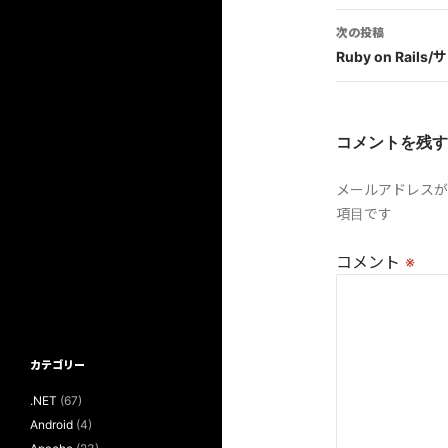
ビ
次の投稿
Ruby on Ra
ゲ
ー
シ
コメントを残す
ョ
メールアドレスが
ン
項目です
コメント
※
カテゴリー
.NET
(67)
Android
(4)