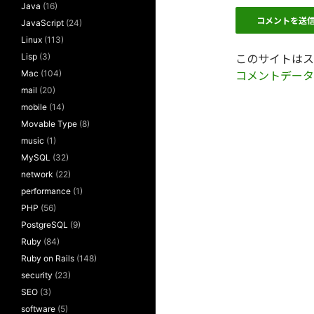
Java
(16)
JavaScript
(24)
Linux
(113)
Lisp
(3)
このサイトはスパ
Mac
(104)
コメントデータ
mail
(20)
mobile
(14)
Movable Type
(8)
music
(1)
MySQL
(32)
network
(22)
performance
(1)
PHP
(56)
PostgreSQL
(9)
Ruby
(84)
Ruby on Rails
(148)
security
(23)
SEO
(3)
software
(5)