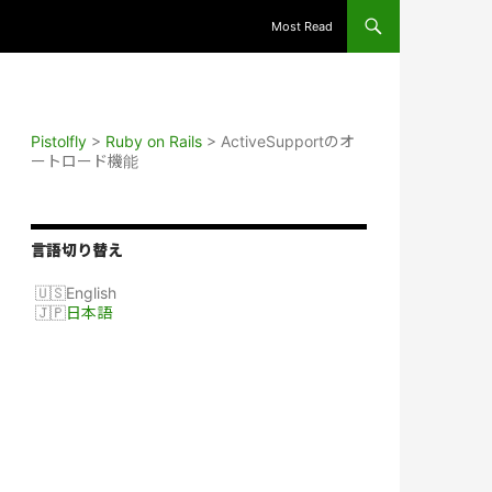
Most Read
Pistolfly
>
Ruby on Rails
>
ActiveSupportのオ
ートロード機能
言語切り替え
English
日本語