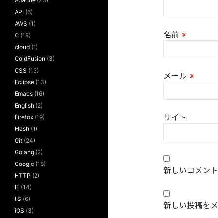
Apache
(23)
API
(6)
AWS
(1)
名前
※
C
(15)
cloud
(1)
ColdFusion
(3)
CSS
(13)
メール
※
Eclipse
(13)
Emacs
(16)
English
(2)
サイト
Firefox
(19)
Flash
(1)
Git
(24)
Golang
(2)
Google
(18)
新しいコメント
HTTP
(2)
IE
(14)
IIS
(6)
新しい投稿をメ
iOS
(3)