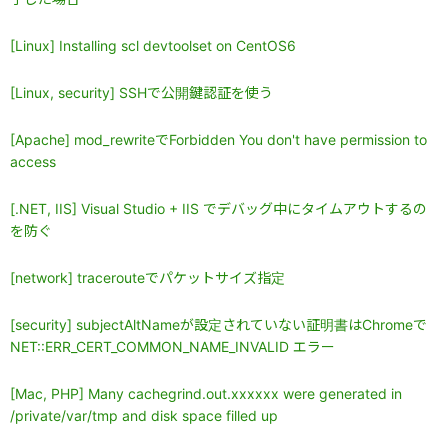
[Linux] Installing scl devtoolset on CentOS6
[Linux, security] SSHで公開鍵認証を使う
[Apache] mod_rewriteでForbidden You don't have permission to
access
[.NET, IIS] Visual Studio + IIS でデバッグ中にタイムアウトするの
を防ぐ
[network] tracerouteでパケットサイズ指定
[security] subjectAltNameが設定されていない証明書はChromeで
NET::ERR_CERT_COMMON_NAME_INVALID エラー
[Mac, PHP] Many cachegrind.out.xxxxxx were generated in
/private/var/tmp and disk space filled up