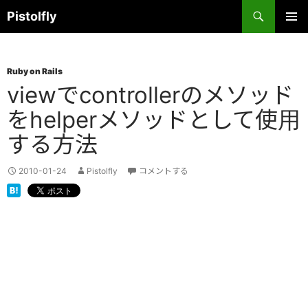
コ
検
Pistolfly
ン
索
テ
メインメ
ニュー
ン
Ruby on Rails
ツ
viewでcontrollerのメソッド
へ
ス
をhelperメソッドとして使用
キ
する方法
ッ
プ
2010-01-24
Pistolfly
コメントする