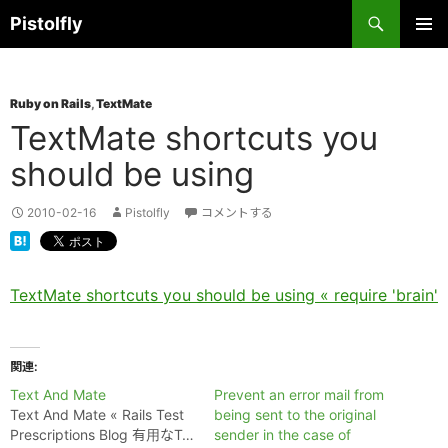
コ
検
Pistolfly
ン
索
テ
メインメ
ニュー
ン
Ruby on Rails
,
TextMate
ツ
TextMate shortcuts you
へ
ス
should be using
キ
ッ
2010-02-16
Pistolfly
コメントする
プ
TextMate shortcuts you should be using « require 'brain'
関連
Text And Mate
Prevent an error mail from
Text And Mate « Rails Test
being sent to the original
Prescriptions Blog 有用なT…
sender in the case of