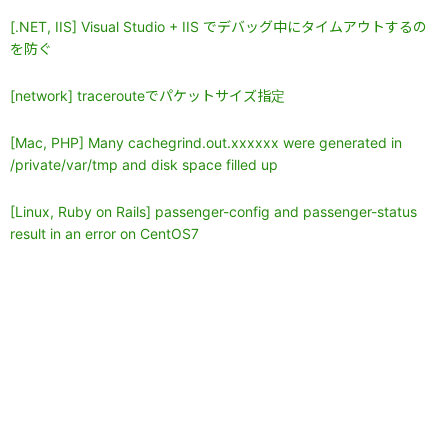
[.NET, IIS] Visual Studio + IIS でデバッグ中にタイムアウトするの
を防ぐ
[network] tracerouteでパケットサイズ指定
[Mac, PHP] Many cachegrind.out.xxxxxx were generated in
/private/var/tmp and disk space filled up
[Linux, Ruby on Rails] passenger-config and passenger-status
result in an error on CentOS7