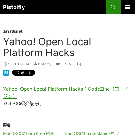
コ
検
Pistolfly
ン
索
テ
メインメ
ニュー
ン
JavaScript
ツ
Yahoo! Open Local
へ
ス
Platform Hacks
キ
ッ
2011-08-04
Pistolfly
コメントする
プ
Yahoo! Open Local Platform Hacks：CodeZine（コード
ジン）
YOLPの紹介記事。
関連
Mac OSXにHaru Free PDF
CentOSにImageMagickをソ