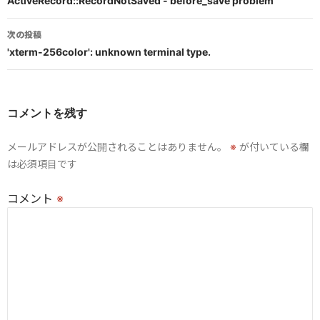
稿
ActiveRecord::RecordNotSaved - before_save problem
ナ
次の投稿
ビ
'xterm-256color': unknown terminal type.
ゲ
ー
コメントを残す
シ
メールアドレスが公開されることはありません。
※
が付いている欄
ョ
は必須項目です
ン
コメント
※