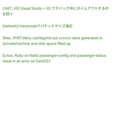
[.NET, IIS] Visual Studio + IIS でデバッグ中にタイムアウトするの
を防ぐ
[network] tracerouteでパケットサイズ指定
[Mac, PHP] Many cachegrind.out.xxxxxx were generated in
/private/var/tmp and disk space filled up
[Linux, Ruby on Rails] passenger-config and passenger-status
result in an error on CentOS7