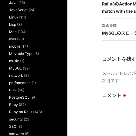
Java
(16)
稿
Rails3のActionM
JavaScript
(24)
match with the s
ナ
Linux
(113)
ビ
Lisp
(3)
次の投稿
Mac
(104)
MySQLのスロ
ゲ
mail
(20)
ー
mobile
(14)
Movable Type
(8)
シ
コメントを残す
music
(1)
ョ
MySQL
(32)
メールアドレスが
network
(22)
ン
項目です
performance
(1)
PHP
(56)
コメント
※
PostgreSQL
(9)
Ruby
(84)
Ruby on Rails
(148)
security
(23)
SEO
(3)
software
(5)