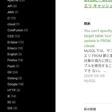
Apache
(23)
エリ キャッシ
API
(6)
AWS
(1)
C
(15)
関連
cloud
(1)
ColdFusion
(3)
You can't specify
target table 'xxx'
CSS
(13)
update in FROM
Eclipse
(13)
clause
Emacs
(16)
MySQLでは、サ
English
(2)
エリ FROM 節と
Firefox
(19)
対象の両方に同じ
ブルを使用するこ
Flash
(1)
でき ない。 …
Git
(24)
2009-06-06
Golang
(2)
MySQL
Google
(18)
HTTP
(2)
IE
(14)
IIS
(6)
投
iOS
(3)
前の投稿