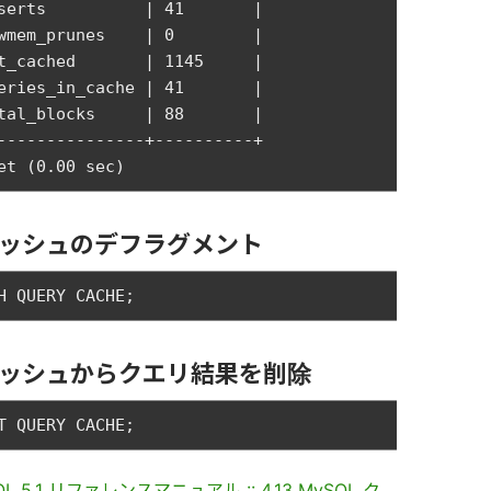
serts          | 41       | 

wmem_prunes    | 0        | 

t_cached       | 1145     | 

eries_in_cache | 41       | 

tal_blocks     | 88       | 

---------------+----------+

ッシュのデフラグメント
ッシュからクエリ結果を削除
SQL 5.1 リファレンスマニュアル :: 4.13 MySQL ク