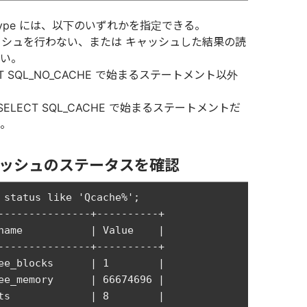
he_type には、以下のいずれかを指定できる。
 キャッシュを行わない、または キャッシュした結果の読
い。
LECT SQL_NO_CACHE で始まるステートメント以外
D) SELECT SQL_CACHE で始まるステートメントだ
。
ッシュのステータスを確認
 status like 'Qcache%';

---------------+----------+

name           | Value    |

---------------+----------+

ee_blocks      | 1        | 

ee_memory      | 66674696 | 

ts             | 8        | 
