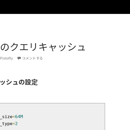
QLのクエリキャッシュ
Pistolfly
コメントする
ッシュの設定
_size
=
64M
_type
=
2