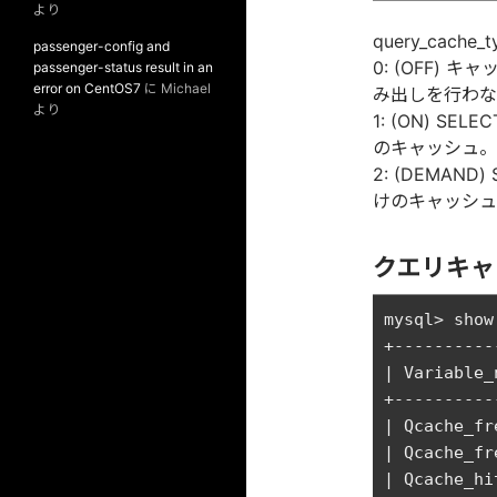
より
query_cac
passenger-config and
0: (OFF)
passenger-status result in an
error on CentOS7
に
Michael
み出しを行わな
より
1: (ON) SE
のキャッシュ。
2: (DEMAN
けのキャッシュ
クエリキャ
mysql> show
+----------
| Variable_
+----------
| Qcache_fr
| Qcache_fr
| Qcache_hi