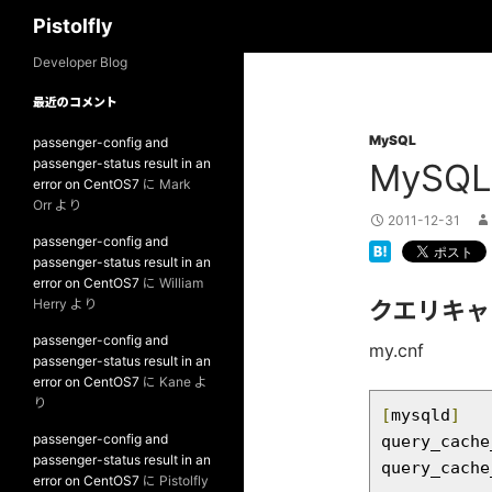
検
Pistolfly
索
コ
Developer Blog
ン
最近のコメント
テ
MySQL
ン
passenger-config and
passenger-status result in an
MyS
ツ
error on CentOS7
に
Mark
へ
Orr
より
ス
2011-12-31
passenger-config and
キ
passenger-status result in an
ッ
error on CentOS7
に
William
プ
Herry
より
クエリキャ
passenger-config and
my.cnf
passenger-status result in an
error on CentOS7
に
Kane
よ
り
[
mysqld
]
passenger-config and
query_cache
passenger-status result in an
query_cache
error on CentOS7
に
Pistolfly