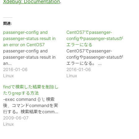
Xdebug: Documentation
.
関連
passenger-config and
CentOS7でpassenger-
passenger-status result in
configやpassenger-statusが
an error on CentOS7
エラーになる
passenger-config and
CentOS7でpassenger-
passenger-status result in
configやpassenger-statusが
an…
エラーになる。 …
2016-01-06
2016-01-06
Linux
Linux
findで検索した結果を削除し
たりgrepする方法
-exec command {} \; 検索
後、コマンドcommandを実
行する。検索結果をcomm…
2009-06-07
Linux