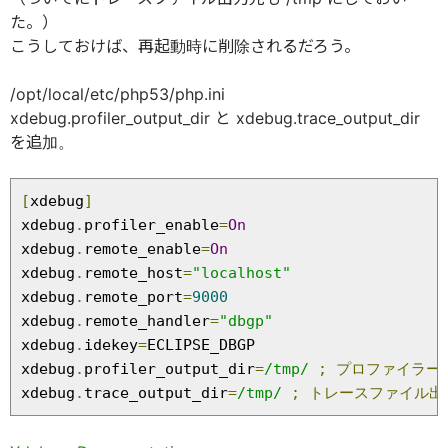
た。）
こうしておけば、再起動時に削除されるだろう。
/opt/local/etc/php53/php.ini
xdebug.profiler_output_dir と xdebug.trace_output_dir
を追加。
[
xdebug
]
xdebug
.
profiler_enable
=
On
xdebug
.
remote_enable
=
On
xdebug
.
remote_host
=
"localhost"
xdebug
.
remote_port
=
9000
xdebug
.
remote_handler
=
"dbgp"
xdebug
.
idekey
=
ECLIPSE_DBGP

xdebug
.
profiler_output_dir
=
/tmp/
;
プロファイラー
xdebug
.
trace_output_dir
=
/tmp/
;
トレースファイル出