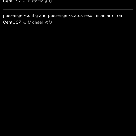
CentOS7
に
Pistolfly
より
passenger-config and passenger-status result in an error on
CentOS7
に
Michael
より