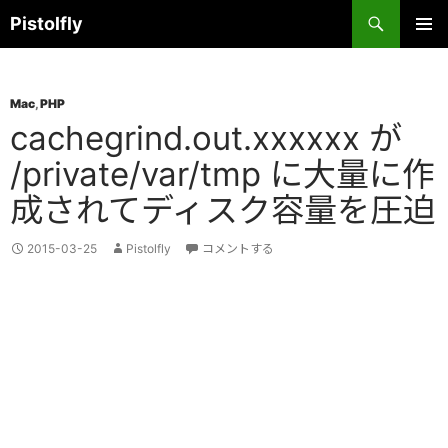
コ
検
Pistolfly
ン
索
テ
メインメ
ニュー
ン
Mac
,
PHP
ツ
cachegrind.out.xxxxxx が
へ
ス
/private/var/tmp に大量に作
キ
成されてディスク容量を圧迫
ッ
プ
2015-03-25
Pistolfly
コメントする