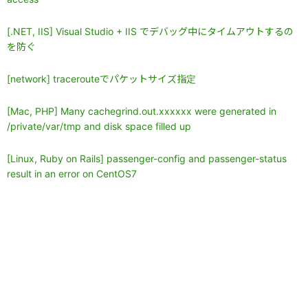
[.NET, IIS] Visual Studio + IIS でデバッグ中にタイムアウトするの
を防ぐ
[network] tracerouteでパケットサイズ指定
[Mac, PHP] Many cachegrind.out.xxxxxx were generated in
/private/var/tmp and disk space filled up
[Linux, Ruby on Rails] passenger-config and passenger-status
result in an error on CentOS7