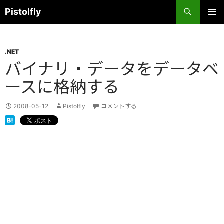
コ
検
Pistolfly
ン
索
テ
メインメ
ニュー
ン
.NET
ツ
バイナリ・データをデータベ
へ
ス
ースに格納する
キ
ッ
2008-05-12
Pistolfly
コメントする
プ