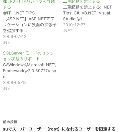
独自のHTTPハンドラを作成
二重起動を禁止する
する
二重起動を禁止する: .NET
＠IT：.NET TIPS
Tips: C#, VB.NET, Visual
［ASP.NET］ASP.NETアプ
Studio ＠I…
リケーションに独自の拡張子
2010-12-27
を追加する…
.NET
2009-07-13
.NET
SQLServer モードのセッシ
ョン状態のサポート
C:\Windows\Microsoft.NET\
Framework\v2.0.50727\asp
n…
2008-05-15
.NET
投
前の投稿
稿
suでスーパーユーザー（root）になれるユーザーを限定する