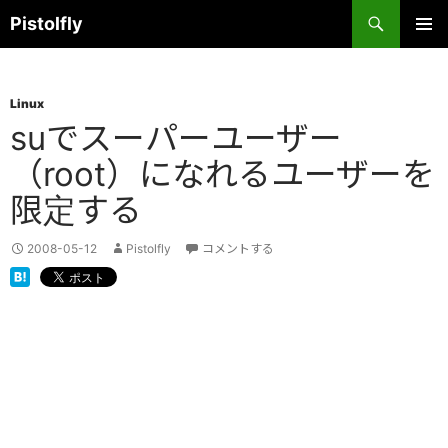
コ
検
Pistolfly
ン
索
テ
メインメ
ニュー
ン
Linux
ツ
suでスーパーユーザー
へ
ス
（root）になれるユーザーを
キ
限定する
ッ
プ
2008-05-12
Pistolfly
コメントする