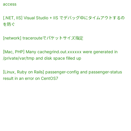
access
[.NET, IIS] Visual Studio + IIS でデバッグ中にタイムアウトするの
を防ぐ
[network] tracerouteでパケットサイズ指定
[Mac, PHP] Many cachegrind.out.xxxxxx were generated in
/private/var/tmp and disk space filled up
[Linux, Ruby on Rails] passenger-config and passenger-status
result in an error on CentOS7