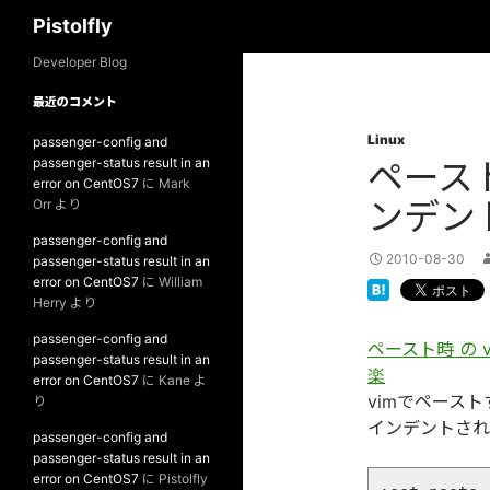
検
Pistolfly
索
コ
Developer Blog
ン
最近のコメント
テ
Linux
ン
passenger-config and
passenger-status result in an
ペースト
ツ
error on CentOS7
に
Mark
へ
ンデン
Orr
より
ス
passenger-config and
キ
2010-08-30
passenger-status result in an
ッ
error on CentOS7
に
William
プ
Herry
より
passenger-config and
ペースト時 の 
passenger-status result in an
楽
error on CentOS7
に
Kane
よ
vimでペース
り
インデントされ
passenger-config and
passenger-status result in an
error on CentOS7
に
Pistolfly