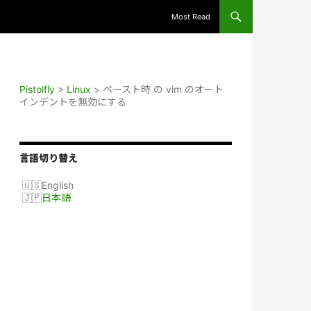
Most Read
Pistolfly
>
Linux
>
ペースト時 の vim のオート
インデントを無効にする
言語切り替え
English
日本語