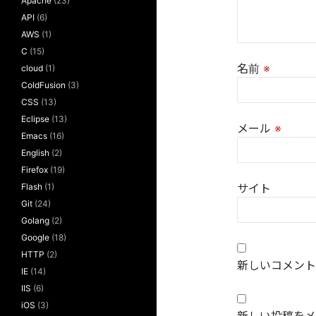
Apache
(23)
API
(6)
AWS
(1)
C
(15)
名前
※
cloud
(1)
ColdFusion
(3)
CSS
(13)
Eclipse
(13)
メール
※
Emacs
(16)
English
(2)
Firefox
(19)
Flash
(1)
サイト
Git
(24)
Golang
(2)
Google
(18)
HTTP
(2)
新しいコメント
IE
(14)
IIS
(6)
iOS
(3)