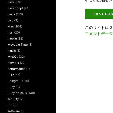
新しい投稿をメ
Java
(16)
JavaScript
(24)
Linux
(113)
Lisp
(3)
Mac
(104)
このサイトはスパ
mail
(20)
コメントデータ
mobile
(14)
Movable Type
(8)
music
(1)
MySQL
(32)
network
(22)
performance
(1)
PHP
(56)
PostgreSQL
(9)
Ruby
(84)
Ruby on Rails
(148)
security
(23)
SEO
(3)
software
(5)