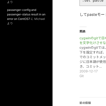
より
passenger-config and
してpaste
passenger-status result in an
error on CentOS7
に
Michael
より
関連
cygwinのgitで
を文字化けさせな
cygwinのgitで
下を設定すれば、v
でのコミットメッ
ジに日本語が使用
き、コミット…
2009-12-17
Git
投
前の投稿