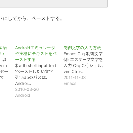
モードにしてから、ペーストする。
日本語
Androidエミュレータ
制御文字の入力方法
い
や実機にテキストをペ
Emacs C-q 制御文字
は、以
ーストする
例: エスケープ文字を
im
$ adb shell input text
入力 C-q C-[ シェル、
セー
'ペーストしたい文字
vim Ctrl+…
で
列' adbのパスは、
2011-11-03
Androi…
Emacs
2016-03-26
Android