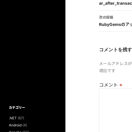
稿
ar_after_transac
ナ
次の投稿
ビ
RubyGemsの
ゲ
ー
コメントを残す
シ
メールアドレスが
ョ
項目です
ン
コメント
※
カテゴリー
.NET
(67)
Android
(4)