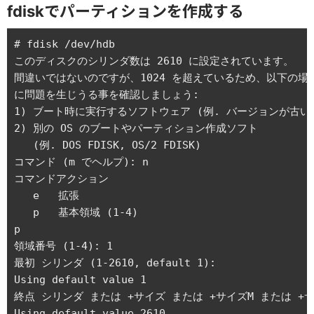
fdiskでパーティションを作成する
# fdisk /dev/hdb

このディスクのシリンダ数は 2610 に設定されています。

間違いではないのですが、1024 を超えているため、以下の場合
に問題を生じうる事を確認しましょう:

1) ブート時に実行するソフトウェア (例. バージョンが古い LI
2) 別の OS のブートやパーティション作成ソフト

   (例. DOS FDISK, OS/2 FDISK)

コマンド (m でヘルプ): n

コマンドアクション

   e   拡張

   p   基本領域 (1-4)

p

領域番号 (1-4): 1

最初 シリンダ (1-2610, default 1): 

Using default value 1

終点 シリンダ または +サイズ または +サイズM または +サイズK (
Using default value 2610
