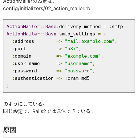
ActionMailerの設定は、
config/initializers/02_action_mailer.rb
ActionMailer
::
Base
.
delivery_method 
=
:
ActionMailer
::
Base
.
smtp_settings 
=
{
:
address        
=>
"mail.example.com"
,
:
port           
=>
"587"
,
:
domain         
=>
"example.com"
,
:
user_name      
=>
"username"
,
:
password       
=>
"password"
,
:
authentication 
=>
:
}
のようにしている。
同じ設定で、Rails2では送信できている。
原因