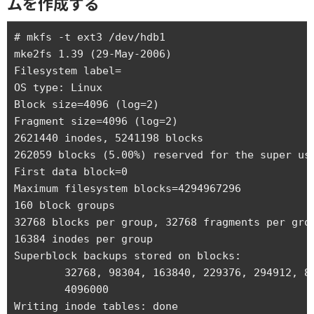
ムを作成する
# mkfs -t ext3 /dev/hdb1 

mke2fs 1.39 (29-May-2006)

Filesystem label=

OS type: Linux

Block size=4096 (log=2)

Fragment size=4096 (log=2)

2621440 inodes, 5241198 blocks

262059 blocks (5.00%) reserved for the super use
First data block=0

Maximum filesystem blocks=4294967296

160 block groups

32768 blocks per group, 32768 fragments per grou
16384 inodes per group

Superblock backups stored on blocks: 

	32768, 98304, 163840, 229376, 294912, 819200, 884736, 1605632, 2654208, 

	4096000

Writing inode tables: done                      