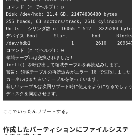
コマンド (m でヘルプ): p

Disk /dev/hdb: 21.4 GB, 21474836480 bytes

255 heads, 63 sectors/track, 2610 cylinders

Units = シリンダ数 of 16065 * 512 = 8225280 bytes

デバイス Boot      Start         End      Blocks  
/dev/hdb1               1        2610    2096479
コマンド (m でヘルプ): w

領域テーブルは交換されました！

ioctl() を呼び出して領域テーブルを再読込みします。

警告: 領域テーブルの再読込みがエラー 16 で失敗しました
カーネルはまだ古いテーブルを使っています。

新しいテーブルは次回リブート時に使えるようになるでしょう。
ここでいったんリブートする。
作成したパーティションにファイルシステ