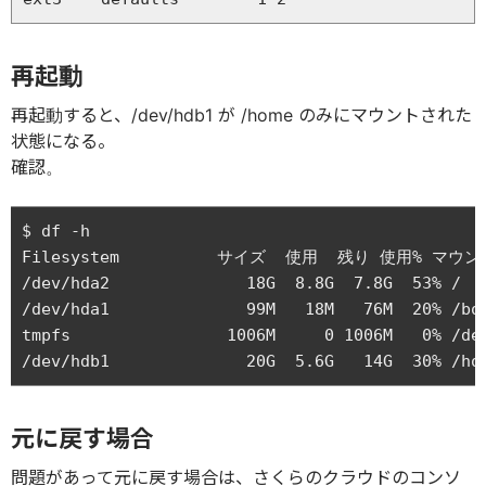
再起動
再起動すると、/dev/hdb1 が /home のみにマウントされた
状態になる。
確認。
$ df -h

Filesystem          サイズ  使用  残り 使用% マウン
/dev/hda2              18G  8.8G  7.8G  53% /

/dev/hda1              99M   18M   76M  20% /boo
tmpfs                1006M     0 1006M   0% /dev
元に戻す場合
問題があって元に戻す場合は、さくらのクラウドのコンソ