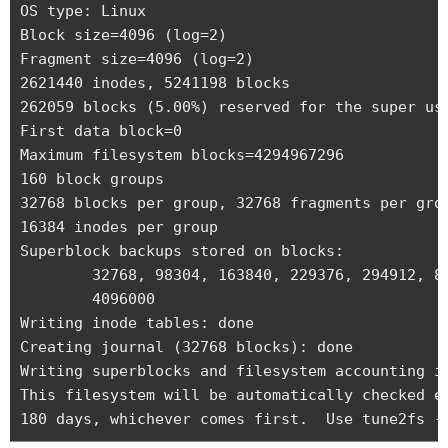
OS type: Linux

Block size=4096 (log=2)

Fragment size=4096 (log=2)

2621440 inodes, 5241198 blocks

262059 blocks (5.00%) reserved for the super use
First data block=0

Maximum filesystem blocks=4294967296

160 block groups

32768 blocks per group, 32768 fragments per grou
16384 inodes per group

Superblock backups stored on blocks: 

	32768, 98304, 163840, 229376, 294912, 819200, 884736, 1605632, 2654208, 

	4096000

Writing inode tables: done                      
Creating journal (32768 blocks): done

Writing superblocks and filesystem accounting in
This filesystem will be automatically checked ev