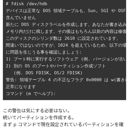
# fdisk /dev/hdb

デバイスは正常な DOS 領域テーブルも、Sun, SGI や OSF
含んでいません

新たに DOS ディスクラベルを作成します。あなたが書き込み
メモリ内だけに残します。その後はもちろん以前の内容は修復不
このディスクのシリンダ数は 2610 に設定されています。

間違いではないのですが、1024 を超えているため、以下の場合
に問題を生じうる事を確認しましょう:

1) ブート時に実行するソフトウェア (例. バージョンが古い LI
2) 別の OS のブートやパーティション作成ソフト

   (例. DOS FDISK, OS/2 FDISK)

警告: 領域テーブル 4 の不正なフラグ 0x0000 は w(書き込
正常になります

この警告は気にする必要はない。
続いてパーティションを作成する。
まず p コマンドで現在設定されているパーティションを確