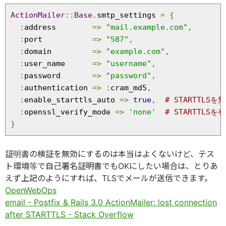
ActionMailer
::
Base
.
smtp_settings 
=
{
:
address        
=>
"mail.example.com"
,
:
port           
=>
"587"
,
:
domain         
=>
"example.com"
,
:
user_name      
=>
"username"
,
:
password       
=>
"password"
,
:
authentication 
=>
:
cram_md5
,
:
enable_starttls_auto 
=>
true
,
# STARTTLS
:
openssl_verify_mode 
=>
'none'
# STARTT
}
証明書の検証を無効にするのは本当はよくないけど、テス
ト環境等で自己署名証明書でもOKにしたい場合は、とりあ
えず上記のようにすれば、TLSでメールが送信できます。
OpenWebOps
email - Postfix & Rails 3.0 ActionMailer: lost connection
after STARTTLS - Stack Overflow