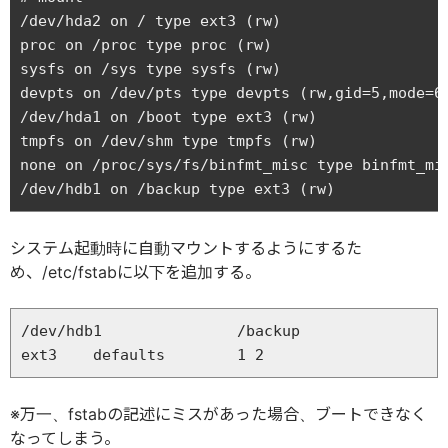
/dev/hda2 on / type ext3 (rw)

proc on /proc type proc (rw)

sysfs on /sys type sysfs (rw)

devpts on /dev/pts type devpts (rw,gid=5,mode=62
/dev/hda1 on /boot type ext3 (rw)

tmpfs on /dev/shm type tmpfs (rw)

none on /proc/sys/fs/binfmt_misc type binfmt_mis
システム起動時に自動マウントするようにするた
め、/etc/fstabに以下を追加する。
/dev/hdb1               /backup                 
※万一、fstabの記述にミスがあった場合、ブートできなく
なってしまう。