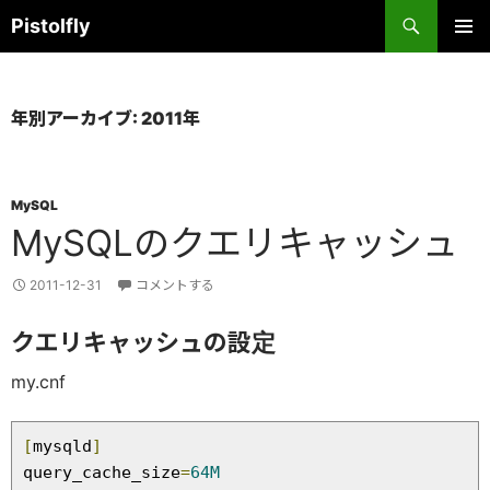
コ
検
Pistolfly
ン
索
テ
メインメ
ニュー
ン
ツ
年別アーカイブ: 2011年
へ
ス
キ
MySQL
ッ
MySQLのクエリキャッシュ
プ
2011-12-31
コメントする
クエリキャッシュの設定
my.cnf
[
mysqld
]
query_cache_size
=
64M